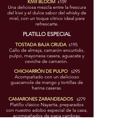
KIWI BLOOM
109
$
Una deliciosa mezcla entre la frescura
del kiwi y el dulce sabor del whisky de
miel, con un toque cítrico ideal para
refrescarte.
PLATILLO ESPECIAL
TOSTADA BAJA CRUDA
195
$
Callo de almeja, camarón encurtido,
pulpo, mayonesa casera, aguacate y
ceviche de camarón.
CHICHARRÓN DE PULPO
295
$
Acompañado con un delicioso
guacamole de mango y tortillas de
harina caseras.
CAMARONES ZARANDEADOS
279
$
Platillo clásico Nayarita, preparados
con nuestro adobo especial de la casa,
acompañados de papa cambray.
PIZZA GOBERNADOR
229
$