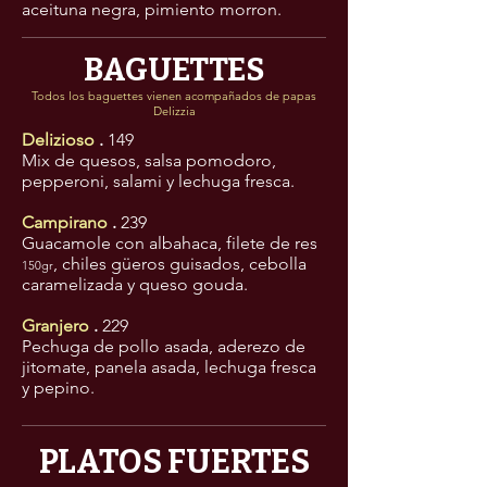
aceituna negra, pimiento morron.
BAGUETTES
Todos los baguettes vienen acompañados de papas
Delizzia
Delizioso
.
149
Mix de quesos, salsa pomodoro,
pepperoni, salami y lechuga fresca.
Campirano
.
239
Guacamole con albahaca, filete de res
, chiles güeros guisados, cebolla
150gr
caramelizada y queso gouda.
Granjero
.
229
Pechuga de pollo asada, aderezo de
jitomate, panela asada, lechuga fresca
y pepino.
PLATOS FUERTES