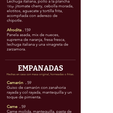
Lechuga italiana, pollo a la plancha
jitomate cherry, cebolla morada,
150gr.
elotitos, aguacate y tortilla frita,
acompñada con aderezo de
chipotle.
Afrodita
.
159
Panela asada, mix de nueces,
suprema de naranja, fresa fresca,
lechuga italiana y una vinagreta de
zarzamora.
EMPANADAS
Hechas en casa con masa original, horneadas o fritas.
Camarón
.
59
Guiso de camarón con zanahoria
rayada y col rayada, mantequilla y un
toque de pimienta.
Carne
.
59
Carne molida, mantequilla, pasta de