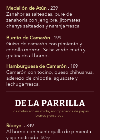
Medallón de Atún
.
239
Zanahorias salteadas, pure de
zanahoria con jengibre, jitomates
cherrys salteados y naranja fresca.
Burrito de Camarón
.
199
Guiso de camarón con pimiento y
cebolla morron. Salsa verde cruda y
gratinado al horno.
Hamburguesa de Camarón
.
189
Camarón con tocino, queso chihuahua,
aderezo de chipotle, aguacate y
lechuga fresca.
DE LA PARRILLA
Los cortes son en crudo, acompañados de papas
bravas y ensalada.
Ribeye
.
349
Al horno con mantequilla de pimienta
y ajo rostizado.
350gr