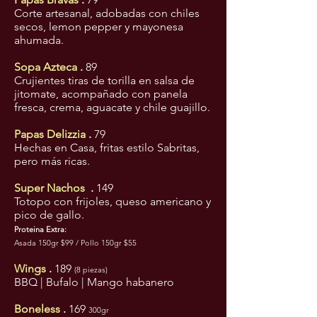
Corte artesanal, adobadas con chiles
secos, lemon pepper y mayonesa
ahumada.
Sopa Azteca
.
89
Crujientes tiras de torilla en salsa de
jitomate, acompañado con panela
fresca, crema, aguacate y chile guajillo.
Papas Delizzia
.
79
Hechas en Casa, fritas estilo Sabritas,
pero más ricas.
Super Nachos
.
149
Totopo con frijoles, queso americano y
pico de gallo.
Proteina Extra:
Asada 150gr $99 / Pollo 150gr $55
Wings
.
189
(8 piezas)
BBQ | Bufalo | Mango habanero
Boneless
.
169
300gr