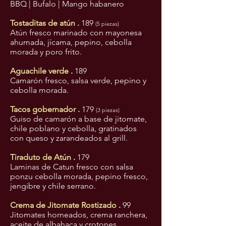
BBQ | Bufalo | Mango habanero
Tostaditas de atún
.
189
(5 piezas)
Atún fresco marinado con mayonesa
ahumada, jícama, pepino, cebolla
morada y poro frito.
Aguachile verde
.
189
Camarón fresco, salsa verde, pepino y
cebolla morada.
Tacos gobernador
.
179
(3 piezas)
Guiso de camarón a base de jitomate,
chile poblano y cebolla, gratinados
con queso y zarandeados al grill.
Tiraduto de Atún
.
179
Laminas de Catun fresco con salsa
ponzu cebolla morada, pepino fresco,
jengibre y chile serrano.
Crema de Jitomate Rostizado
.
99
Jitomates horneados, crema ranchera,
aceite de albahaca y crotones.