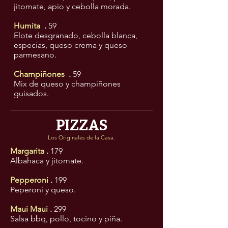
jitomate, apio y cebolla morada.
Humita
.
59
Elote desgranado, cebolla blanca,
especias, queso crema y queso
parmesano.
Champiñones
.
59
Mix de queso y champiñones
guisados.
PIZZAS
Los Originales de la Casa.
Margarita
.
179
Albahaca y jitomate.
Pepperoni
.
199
Peperoni y queso.
Maui Maui
.
299
Salsa bbq, pollo, tocino y piña.