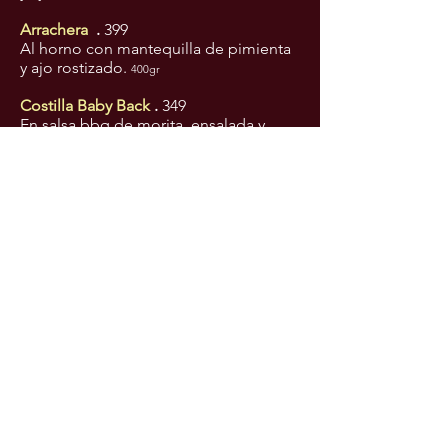
Arrachera
.
399
Al horno con mantequilla de pimienta
y ajo rostizado.
400gr
Costilla Baby Back
.
349
En salsa bbq de morita, ensalada y
chiles toreados.
POSTRES
Tiramisú
.
149
Postre clásico Italiano hecho con
soletas bañadas con café, crema fría y
cocoa.
Flan Napolitano
.
129
Deliciosa mezcla casera, bañado con
un delicioso caramelo liquido y cereza
marroqui.
Platanos Flameados
.
149
Plátano macho con mantequilla,