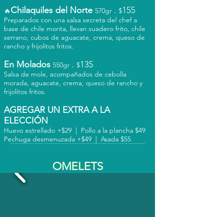
Chilaquiles del Norte
.
155
🔥
570gr
$
Preparados con una salsa secreta del chef a
base de chile morita, llevan suadero frito, chile
serrano, cubos de aguacate, crema, queso de
rancho y frijolitos fritos.
En Molados
.
135
550gr
$
Salsa de mole, acompañados de cebolla
morada, aguacate, crema, queso de rancho y
frijolitos fritos.
AGREGAR UN EXTRA A LA
ELECCIÓN
Huevo estrellado +$29 | Pollo a la plancha $49
Pechuga desmenuzada +$49 | Asada $55
OMELETS