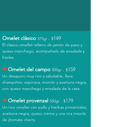
Omelet clásico
.
149
375
gr
$
El clásico omellet relleno de jamón de pavo y
queso
manchego, acompañado de ensalada y
frijoles.
❤
Omelet
del campo
.
159
50
0gr
$
Un desayuno muy rico y saludable, lleva
champiñón, espinaca, morrón y aceituna negra,
con queso manchego y ensalada de la casa.
❤
Omelet
provenzal
.
179
55
0gr
$
Un rico omellet con pollo y hierbas provenzales,
aceituna negra,
que
so cre
ma y una rica mezcla
de jitomate cherry.