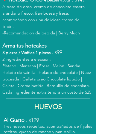
4 piezas
430
gr
$
A base de oreo, crema de chocolate casera,
arándano fresco, frambuesa y fresa,
acompañado con una deliciosa crema de
limón.
-Recomendación de bebida | Berry Much
Arma tus hotcakes
.
99
3 piezas / Waffles 1 piezas
$
2 ingredientes a elección:
Plátano | Manzana | Fresa | Melón | Sandía
Helado de vainilla | Helado de chocolate | Nuez
troceada | Galleta oreo Chocolate líquido |
Cajeta | Crema batida | Barquillo de chocolate.
Cada ingrediente extra tendrá un costo de $25
HUEVOS
Al Gusto
.
129
$
Tres huevos revueltos, acompañados de frijoles
refritos, queso de rancho y pan bolillo.