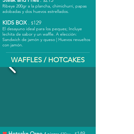
Steak and Fries
.
215
$
Ribeye 200gr a la plancha, chimichurri, papas
adobadas y dos huevos estrellados.
KIDS BOX
.
129
$
El desayuno ideal para los peques; Incluye
lechita de sabor y un waffle. A elección:
Sandwich de jamón y queso | Huevos revueltos
con jamón.
WAFFLES / HOTCAKES
❤
Hotcake Oreo
.
149