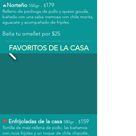
Norteño
.
179
🔥
550gr
$
Relleno de pechuga de pollo y queso gouda,
bañado con una salsa cremosa con chile morita,
aguacate y acompañado de frijoles.
Baña tu omellet por $25
FAVORITOS DE LA CASA
❤
Enfrijoladas de la casa
.
159
58
0gr
$
Tortilla de maíz rellena de pollo, las bañamos
con ricos frijoles y un toque de chile chipotle,