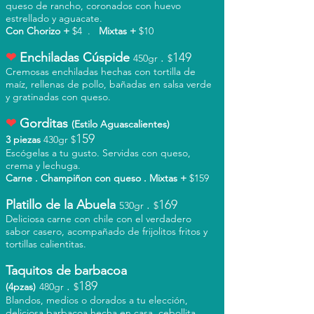
queso de rancho, coronados con huevo
estrellado y aguacate.
Con Chorizo +
$4 .
Mixta
s +
$10
❤
Enchiladas Cúspide
.
149
45
0gr
$
Cremosas enchiladas hechas con tortilla de
maíz, rellenas de pollo, bañadas en salsa verde
y gratinadas con queso.
❤
Gorditas
(Estilo Aguascalientes)
159
3 piezas
430gr
$
Escógelas a tu gusto. Servidas con queso,
crema y lechuga.
Carne
.
Champiñon con queso . Mixtas +
$
159
Platillo de la Abuela
.
169
53
0gr
$
Deliciosa carne con chile con el verdadero
sabor casero, acompañado de frijolitos fritos y
tortillas calientitas.
Taquitos de barbacoa
.
189
(4pzas)
48
0gr
$
Blandos, medios o dorados a tu elección,
deliciosa barbacoa hecha en casa, cebollita