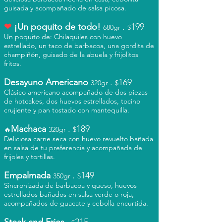
guisada y acompañado de salsa picosa.
❤
¡Un poquito de todo!
.
199
68
0gr
$
Un poquito de: Chilaquiles con huevo
estrellado, un taco de barbacoa, una gordita de
champiñón, guisado de la abuela y frijolitos
fritos.
Desayuno Americano
.
169
320
gr
$
Clásico americano acompañado de dos piezas
de hotcakes, dos huevos estrellados, tocino
crujiente y pan tostado con mantequilla.
Machaca
.
189
🔥
320
gr
$
Deliciosa carne seca con huevo revuelto bañada
en salsa de tu preferencia y acompañada de
frijoles y tortillas.
Empalmada
.
149
350
gr
$
Sincronizada de barbacoa y queso, huevos
estrellados bañados en salsa verde o roja,
acompañados de guacate y cebolla encurtida.